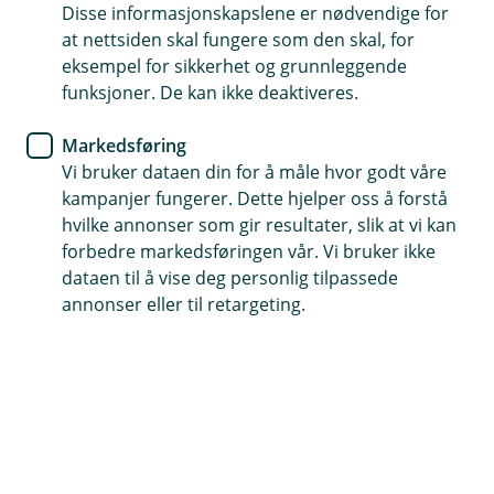
brukeradministrasjon
Disse informasjonskapslene er nødvendige for
at nettsiden skal fungere som den skal, for
eksempel for sikkerhet og grunnleggende
Opprett administrator og brukere enkelt selv – rett i
funksjoner. De kan ikke deaktiveres.
nettbanken. Du får rask tilgang når det passer deg.
Markedsføring
Opprett administrator
Vi bruker dataen din for å måle hvor godt våre
kampanjer fungerer. Dette hjelper oss å forstå
hvilke annonser som gir resultater, slik at vi kan
Nettbankadministrator
forbedre markedsføringen vår. Vi bruker ikke
dataen til å vise deg personlig tilpassede
Fordel oppgavene
annonser eller til retargeting.
En nettbankadministrator er ansvarlig for å
administrere brukerne og tilganger i bedriftens
nettbank. Nettbankadministrator kan også opprette
nye konti for bedriften i nettbanken.