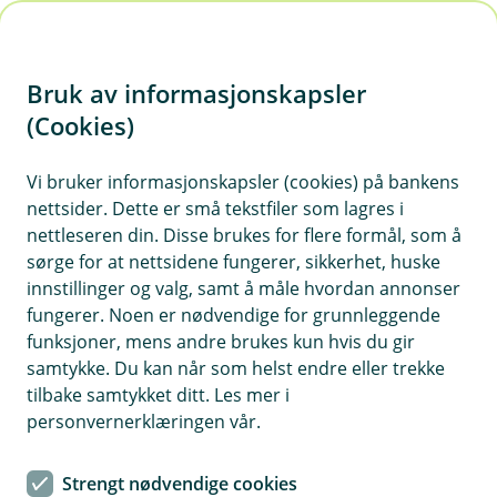
H
o
Bruk av informasjonskapsler
p
p
(Cookies)
i
Vi bruker informasjonskapsler (cookies) på bankens
nettsider. Dette er små tekstfiler som lagres i
n
nettleseren din. Disse brukes for flere formål, som å
n
sørge for at nettsidene fungerer, sikkerhet, huske
h
innstillinger og valg, samt å måle hvordan annonser
o
fungerer. Noen er nødvendige for grunnleggende
funksjoner, mens andre brukes kun hvis du gir
d
samtykke. Du kan når som helst endre eller trekke
e
tilbake samtykket ditt. Les mer i
t
personvernerklæringen vår.
Kom i gang med
Strengt nødvendige cookies