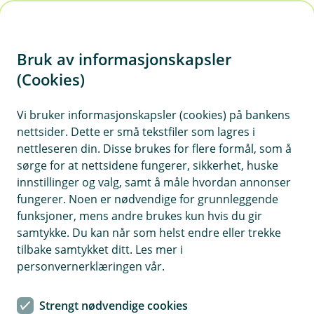
H
o
Bruk av informasjonskapsler
p
p
(Cookies)
Våre priser
i
Vi bruker informasjonskapsler (cookies) på bankens
Her finner du de viktigste prisene, rentene og
nettsider. Dette er små tekstfiler som lagres i
n
gebyrene om du er privatkunde av oss.
nettleseren din. Disse brukes for flere formål, som å
n
sørge for at nettsidene fungerer, sikkerhet, huske
h
innstillinger og valg, samt å måle hvordan annonser
o
fungerer. Noen er nødvendige for grunnleggende
Priser bedrift
funksjoner, mens andre brukes kun hvis du gir
d
Trykk her for priser bedrift
samtykke. Du kan når som helst endre eller trekke
e
tilbake samtykket ditt. Les mer i
t
personvernerklæringen vår.
Bankkonto
Strengt nødvendige cookies