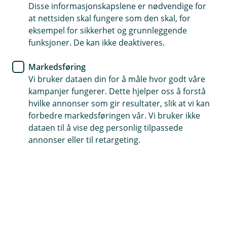
Disse informasjonskapslene er nødvendige for
at nettsiden skal fungere som den skal, for
Konto
Å
eksempel for sikkerhet og grunnleggende
p
funksjoner. De kan ikke deaktiveres.
n
Brukskonto / lønnskonto
e
Sparekonto
/
Å
Markedsføring
L
p
0 %
Vi bruker dataen din for å måle hvor godt våre
u
n
kampanjer fungerer. Dette hjelper oss å forstå
k
Sparekonto under 100.000
e
Betaling
Brukskonto ung
k
/
hvilke annonser som gir resultater, slik at vi kan
Å
L
p
forbedre markedsføringen vår. Vi bruker ikke
2,55 %
u
n
0 %
dataen til å vise deg personlig tilpassede
k
Avtalegiro/eFaktura
e
Nett- og mobilbank
Sparekonto fra 100.000 - 499.999
k
annonser eller til retargeting.
/
Å
Depositumskonto
L
p
kr 0
u
n
2,75 %
k
Nettbank
e
2,30 %
Gebyropplysningsskjema
Betaling med og uten KID brukskonto
k
/
Å
Sparekonto over 500.000
L
p
kr 0
u
n
kr 0
k
e
3,25 %
Mobilbank
k
/
Betalingsopplysningsskjema, brukskonto
Betaling med og uten KID sparekonto
Bankkort
L