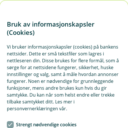
H
o
Bruk av informasjonskapsler
p
p
(Cookies)
i
Vi bruker informasjonskapsler (cookies) på bankens
nettsider. Dette er små tekstfiler som lagres i
n
nettleseren din. Disse brukes for flere formål, som å
n
sørge for at nettsidene fungerer, sikkerhet, huske
h
innstillinger og valg, samt å måle hvordan annonser
o
fungerer. Noen er nødvendige for grunnleggende
funksjoner, mens andre brukes kun hvis du gir
d
samtykke. Du kan når som helst endre eller trekke
e
tilbake samtykket ditt. Les mer i
t
personvernerklæringen vår.
Byggelån
Strengt nødvendige cookies