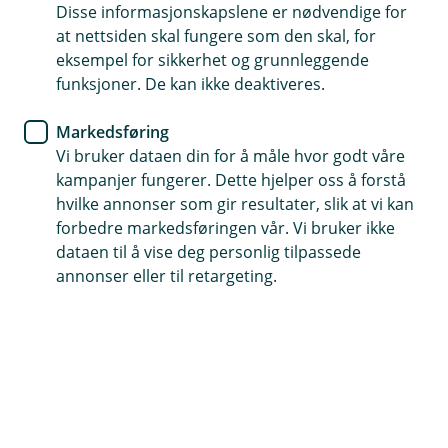
Disse informasjonskapslene er nødvendige for
Du har midler tilgjengelig hele byggeperioden
at nettsiden skal fungere som den skal, for
eksempel for sikkerhet og grunnleggende
Betal kun renter på det du har brukt av lånerammen
funksjoner. De kan ikke deaktiveres.
Råd og oppfølging hele byggeperioden
Markedsføring
Vi bruker dataen din for å måle hvor godt våre
Søk om byggelån
kampanjer fungerer. Dette hjelper oss å forstå
hvilke annonser som gir resultater, slik at vi kan
forbedre markedsføringen vår. Vi bruker ikke
Kjekt å ha når du bygger nytt eller
dataen til å vise deg personlig tilpassede
annonser eller til retargeting.
renoverer stort
Skal bedriften din bygge noe nytt eller gå i gang
med ett større rehabiliteringsprosjekt? Da kan
det være fornuftig å søke om byggelån hos oss.
Vi er i tett dialog med deg under hele
byggeprosessen.