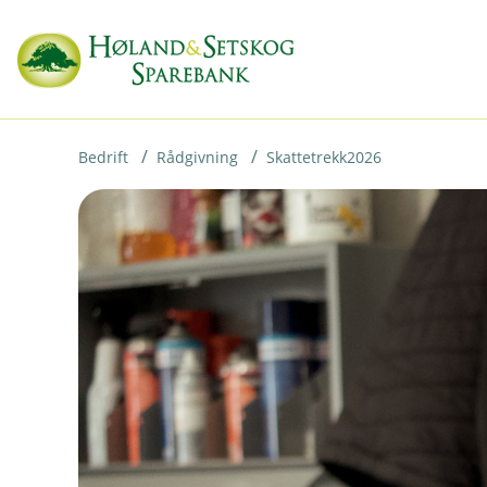
H
o
p
p
i
Bedrift
Rådgivning
Skattetrekk2026
n
n
h
o
d
e
t