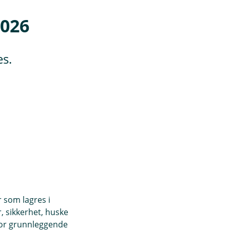
2026
es.
r som lagres i
, sikkerhet, huske
for grunnleggende