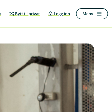
k
Bytt til privat
Logg inn
Meny