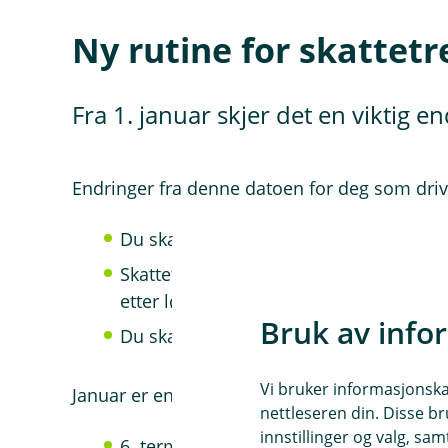
Ny rutine for skattetr
Fra 1. januar skjer det en viktig e
Endringer fra denne datoen for deg som drive
Du skal
ikke lenger overføre skattetre
Skattetrekk skal
betales direkte til Ska
etter lønnsutbetaling
Bruk av info
Du skal
rapportere lønnsutbetalingsda
Vi bruker informasjonskap
Januar er en overgangsmåned der
nettleseren din. Disse br
innstillinger og valg, 
6. termin for 2025 betales som vanlig 