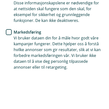
BM Sparing og pensjon
Disse informasjonskapslene er nødvendige for
at nettsiden skal fungere som den skal, for
Eika Innskuddspensjon – et
eksempel for sikkerhet og grunnleggende
funksjoner. De kan ikke deaktiveres.
positivt første halvår i 2025
Markedsføring
Alle pensjonsprofilene i Eika Innskuddspensjon
Vi bruker dataen din for å måle hvor godt våre
leverte positiv avkastning i årets første seks
kampanjer fungerer. Dette hjelper oss å forstå
måneder – til tross for et halvår preget av store
hvilke annonser som gir resultater, slik at vi kan
svingninger i aksjemarkedene.
forbedre markedsføringen vår. Vi bruker ikke
dataen til å vise deg personlig tilpassede
Et sterkt år i markedene
annonser eller til retargeting.
2025 har vært et godt år for investorer, særlig i
aksjemarkedet. Oslo Børs har hatt en solid oppgang,
drevet av gode resultater innen energi, industri og
finans. Også internasjonalt har markedene utviklet seg
positivt, selv om valutaeffekter har dempet
avkastningen noe for norske investorer. Samtidig har
Norges Bank senket styringsrenten, og norsk økonomi