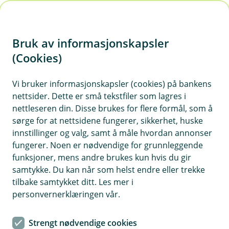
H
o
Bruk av informasjonskapsler
p
p
(Cookies)
i
Vi bruker informasjonskapsler (cookies) på bankens
nettsider. Dette er små tekstfiler som lagres i
n
nettleseren din. Disse brukes for flere formål, som å
n
sørge for at nettsidene fungerer, sikkerhet, huske
h
innstillinger og valg, samt å måle hvordan annonser
o
fungerer. Noen er nødvendige for grunnleggende
funksjoner, mens andre brukes kun hvis du gir
d
samtykke. Du kan når som helst endre eller trekke
e
tilbake samtykket ditt. Les mer i
t
personvernerklæringen vår.
Eika Innskuddspensjon – positivt første halvår i 2025
Strengt nødvendige cookies