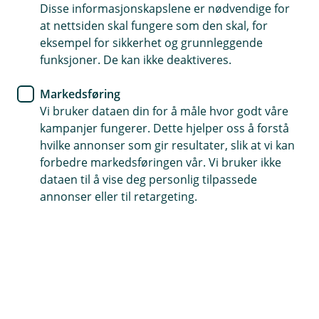
Disse informasjonskapslene er nødvendige for
at nettsiden skal fungere som den skal, for
63 85 70 70
eksempel for sikkerhet og grunnleggende
funksjoner. De kan ikke deaktiveres.
Telefontid
Markedsføring
Mandag-fredag: 07:00-21:00
Vi bruker dataen din for å måle hvor godt våre
Lørdag-søndag: 09:00-21:00
kampanjer fungerer. Dette hjelper oss å forstå
hvilke annonser som gir resultater, slik at vi kan
Forsikring: 915 03 850
forbedre markedsføringen vår. Vi bruker ikke
Snakk med skadekonsulent: mandag til fredag 08:00-
dataen til å vise deg personlig tilpassede
16.00
annonser eller til retargeting.
Trenger du umiddelbar hjelp?
Ring oss på 915 03 850 døgnet rundt, hele året
Forsikring