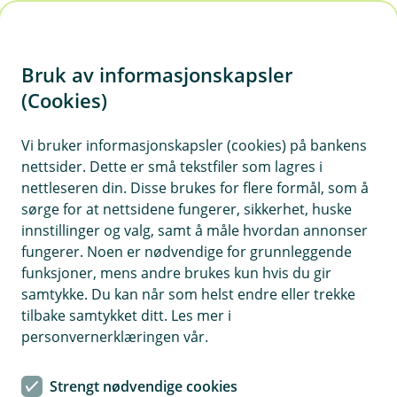
H
o
Bruk av informasjonskapsler
p
p
(Cookies)
Kontaktskjema | Bedrift
i
Vi bruker informasjonskapsler (cookies) på bankens
Fyll ut skjemaet under, så tar vi kontakt med deg.
nettsider. Dette er små tekstfiler som lagres i
n
nettleseren din. Disse brukes for flere formål, som å
n
sørge for at nettsidene fungerer, sikkerhet, huske
h
innstillinger og valg, samt å måle hvordan annonser
o
fungerer. Noen er nødvendige for grunnleggende
funksjoner, mens andre brukes kun hvis du gir
d
samtykke. Du kan når som helst endre eller trekke
Hjelp og kontakt
e
tilbake samtykket ditt. Les mer i
t
personvernerklæringen vår.
Book mote
Strengt nødvendige cookies
post@hsbank.no