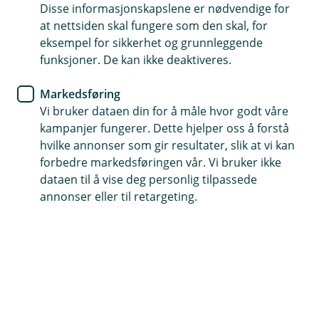
Disse informasjonskapslene er nødvendige for
at nettsiden skal fungere som den skal, for
63 85 70 70
eksempel for sikkerhet og grunnleggende
funksjoner. De kan ikke deaktiveres.
Telefontid
Markedsføring
Mandag-fredag: 07:00-21:00
Vi bruker dataen din for å måle hvor godt våre
Lørdag-søndag: 09:00-21:00
kampanjer fungerer. Dette hjelper oss å forstå
hvilke annonser som gir resultater, slik at vi kan
Forsikring: 915 03 850
forbedre markedsføringen vår. Vi bruker ikke
Snakk med skadekonsulent: mandag til fredag 08:00-
dataen til å vise deg personlig tilpassede
16.00
annonser eller til retargeting.
Trenger du umiddelbar hjelp?
Ring oss på 915 03 850 døgnet rundt, hele året
Forsikring