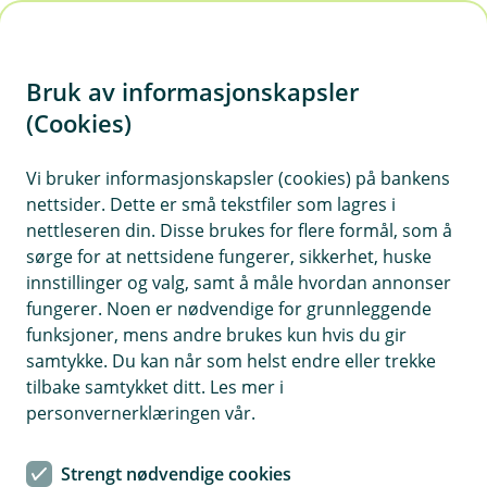
H
o
Bruk av informasjonskapsler
p
p
(Cookies)
Kontaktskjema | Bedrift
i
Vi bruker informasjonskapsler (cookies) på bankens
Fyll ut skjemaet under, så tar vi kontakt med deg.
nettsider. Dette er små tekstfiler som lagres i
n
nettleseren din. Disse brukes for flere formål, som å
n
sørge for at nettsidene fungerer, sikkerhet, huske
h
innstillinger og valg, samt å måle hvordan annonser
o
fungerer. Noen er nødvendige for grunnleggende
funksjoner, mens andre brukes kun hvis du gir
d
samtykke. Du kan når som helst endre eller trekke
Hjelp og kontakt
e
tilbake samtykket ditt. Les mer i
t
personvernerklæringen vår.
Book mote
Strengt nødvendige cookies
post@hsbank.no