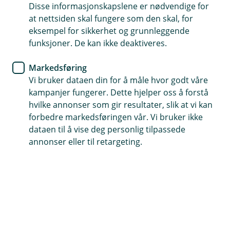
Disse informasjonskapslene er nødvendige for
at nettsiden skal fungere som den skal, for
63 85 70 70
eksempel for sikkerhet og grunnleggende
funksjoner. De kan ikke deaktiveres.
Telefontid
Markedsføring
Mandag-fredag: 07:00-21:00
Vi bruker dataen din for å måle hvor godt våre
Lørdag-søndag: 09:00-21:00
kampanjer fungerer. Dette hjelper oss å forstå
hvilke annonser som gir resultater, slik at vi kan
Forsikring: 915 03 850
forbedre markedsføringen vår. Vi bruker ikke
Snakk med skadekonsulent: mandag til fredag 08:00-
dataen til å vise deg personlig tilpassede
16.00
annonser eller til retargeting.
Trenger du umiddelbar hjelp?
Ring oss på 915 03 850 døgnet rundt, hele året
Forsikring