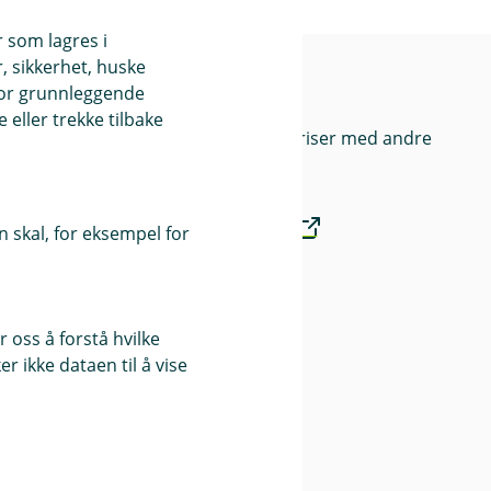
r som lagres i
, sikkerhet, huske
og
Priser
for grunnleggende
eller trekke tilbake
Sammenlign våre priser med andre
selskaper på
Finansportalen.no
 skal, for eksempel for
Våre priser
 oss å forstå hvilke
r ikke dataen til å vise