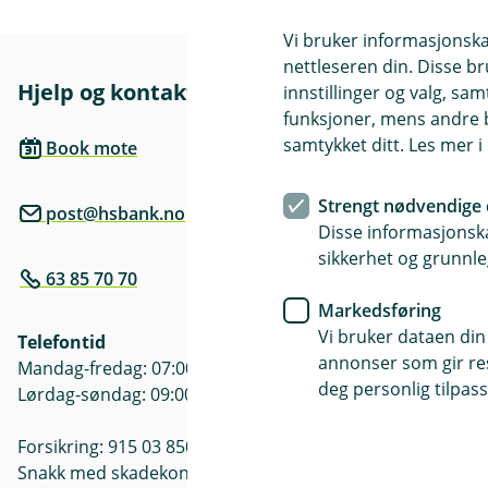
Vi bruker informasjonskap
nettleseren din. Disse br
Hjelp og kontakt
Her finne
innstillinger og valg, 
funksjoner, mens andre b
Besøksadre
samtykket ditt. Les mer 
Book mote
Bjørkeveien 
Strengt nødvendige 
post@hsbank.no
Postadresse
Disse informasjonska
Pb 54, 1941 
sikkerhet og grunnle
63 85 70 70
Åpningstide
Markedsføring
Mandag - Fre
Vi bruker dataen din
Telefontid
Søndag: ste
annonser som gir resu
Mandag-fredag: 07:00-21:00
deg personlig tilpass
Lørdag-søndag: 09:00-21:00
Forsikring: 915 03 850
Snakk med skadekonsulent: mandag til