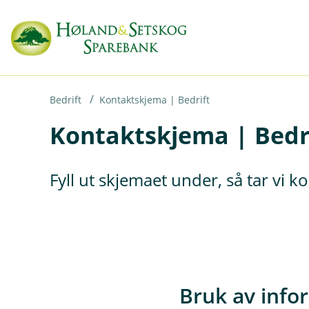
H
o
p
p
i
Bedrift
Kontaktskjema | Bedrift
Kontaktskjema | Bedr
n
n
h
Fyll ut skjemaet under, så tar vi 
o
d
e
t
Bruk av info