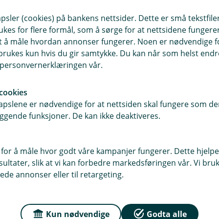
sler (cookies) på bankens nettsider. Dette er små tekstfile
ukes for flere formål, som å sørge for at nettsidene fungerer
r du oss
Om Høland og Setsk
samt å måle hvordan annonser fungerer. Noen er nødvendige 
rukes kun hvis du gir samtykke. Du kan når som helst endre 
Sparebank
sse
i personvernerklæringen vår.
20B, 1940 Bjørkelangen
Org.nr: 937 885 822
cookies
Om oss
pslene er nødvendige for at nettsiden skal fungere som den
Bjørkelangen
ggende funksjoner. De kan ikke deaktiveres.
r
dag: 10:00 - 16:00 Lørdag -
 for å måle hvor godt våre kampanjer fungerer. Dette hjelper
ngt
ltater, slik at vi kan forbedre markedsføringen vår. Vi bruke
ede annonser eller til retargeting.
Kun nødvendige
Godta alle