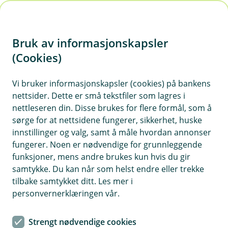
H
o
Bruk av informasjonskapsler
p
p
(Cookies)
i
Vi bruker informasjonskapsler (cookies) på bankens
nettsider. Dette er små tekstfiler som lagres i
n
nettleseren din. Disse brukes for flere formål, som å
n
sørge for at nettsidene fungerer, sikkerhet, huske
h
innstillinger og valg, samt å måle hvordan annonser
o
fungerer. Noen er nødvendige for grunnleggende
funksjoner, mens andre brukes kun hvis du gir
d
samtykke. Du kan når som helst endre eller trekke
e
tilbake samtykket ditt. Les mer i
t
personvernerklæringen vår.
Forsikring av traktorredskap
Strengt nødvendige cookies