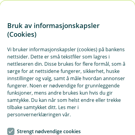
H
o
Bruk av informasjonskapsler
p
p
(Cookies)
Meld skade reise
i
Vi bruker informasjonskapsler (cookies) på bankens
Har du avbestilt reisen på grunn av sykdom eller
nettsider. Dette er små tekstfiler som lagres i
n
ulykke? Er din reise eller bagasje forsinket, eller
nettleseren din. Disse brukes for flere formål, som å
n
har du blitt utsatt for et tyveri på reise? Vi er her
sørge for at nettsidene fungerer, sikkerhet, huske
h
for deg! Er blitt syk i utlandet må du kontakte vår
innstillinger og valg, samt å måle hvordan annonser
o
fungerer. Noen er nødvendige for grunnleggende
alarmsentral SOS International.
funksjoner, mens andre brukes kun hvis du gir
d
samtykke. Du kan når som helst endre eller trekke
e
tilbake samtykket ditt. Les mer i
t
personvernerklæringen vår.
Strengt nødvendige cookies