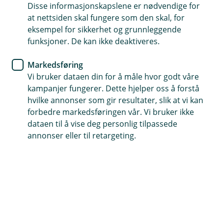
Allerede meldt inn skade?
Disse informasjonskapslene er nødvendige for
Hvis du har skadenummeret ditt kan du enkelt
at nettsiden skal fungere som den skal, for
ettersende dokumenter eller oppdatere
eksempel for sikkerhet og grunnleggende
informasjon i en pågående skadesak.
funksjoner. De kan ikke deaktiveres.
Markedsføring
Oppdater sak
Vi bruker dataen din for å måle hvor godt våre
kampanjer fungerer. Dette hjelper oss å forstå
hvilke annonser som gir resultater, slik at vi kan
forbedre markedsføringen vår. Vi bruker ikke
dataen til å vise deg personlig tilpassede
annonser eller til retargeting.
Er du på reise i utlandet?
Hos vår alarmsentral SOS International, kan du
melde sak digitalt og finne nærmeste lege der du
er. Du kan også gjennomføre medisinsk
forhåndsvurdering før avreise om du har en
eksisterende sykdom eller skade.