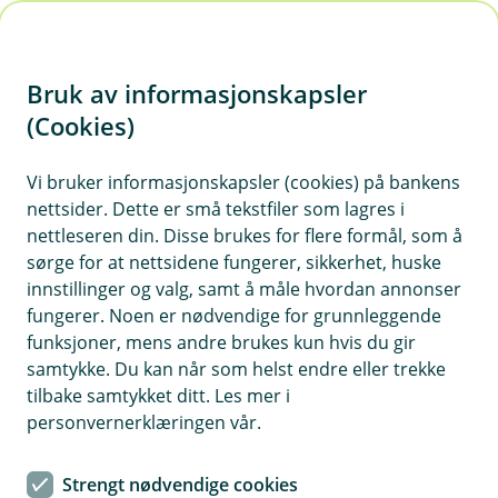
H
o
Bruk av informasjonskapsler
p
p
(Cookies)
i
Skade på bilglass
Vi bruker informasjonskapsler (cookies) på bankens
nettsider. Dette er små tekstfiler som lagres i
n
Har du fått steinsprut eller annen skade på
nettleseren din. Disse brukes for flere formål, som å
n
bilglasset, bestiller du time direkte hos vår
sørge for at nettsidene fungerer, sikkerhet, huske
h
avtalepartner Hurtigruta Carglass.
innstillinger og valg, samt å måle hvordan annonser
o
fungerer. Noen er nødvendige for grunnleggende
Kan ruten repareres?
funksjoner, mens andre brukes kun hvis du gir
d
samtykke. Du kan når som helst endre eller trekke
Ordner du steinspruten så fort som mulig, sparer både
e
tilbake samtykket ditt. Les mer i
du og miljøet på det:
t
personvernerklæringen vår.
Du slipper egenandel fordi ruten antakelig kan
Strengt nødvendige cookies
repareres.