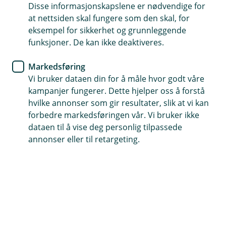
Disse informasjonskapslene er nødvendige for
at nettsiden skal fungere som den skal, for
Du sparer miljøet fordi du bidrar til vesentlig
eksempel for sikkerhet og grunnleggende
mindre karbonavtrykk med en reparasjon
funksjoner. De kan ikke deaktiveres.
fremfor et rutebytte.
Markedsføring
Vi bruker dataen din for å måle hvor godt våre
kampanjer fungerer. Dette hjelper oss å forstå
Hurtigruta Carglass
hvilke annonser som gir resultater, slik at vi kan
Bestill time her
forbedre markedsføringen vår. Vi bruker ikke
dataen til å vise deg personlig tilpassede
annonser eller til retargeting.
Spørsmål og svar om glasskade og
steinsprut
Hva gjør jeg ved glasskade og steinsprut?
Å
p