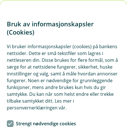
H
o
Bruk av informasjonskapsler
p
p
(Cookies)
i
Vi bruker informasjonskapsler (cookies) på bankens
nettsider. Dette er små tekstfiler som lagres i
n
nettleseren din. Disse brukes for flere formål, som å
n
sørge for at nettsidene fungerer, sikkerhet, huske
h
innstillinger og valg, samt å måle hvordan annonser
o
fungerer. Noen er nødvendige for grunnleggende
funksjoner, mens andre brukes kun hvis du gir
d
samtykke. Du kan når som helst endre eller trekke
e
tilbake samtykket ditt. Les mer i
t
personvernerklæringen vår.
Siste nytt i nettbanken
Strengt nødvendige cookies