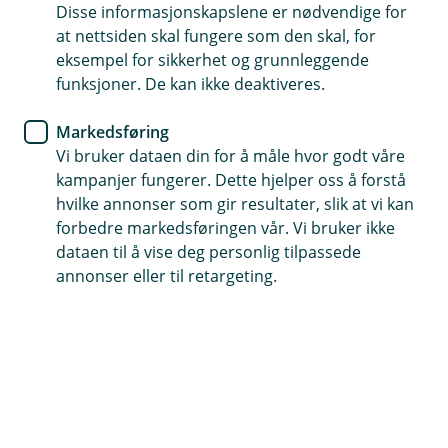
Enklere administrasjon og mer selvbetjening
Disse informasjonskapslene er nødvendige for
at nettsiden skal fungere som den skal, for
eksempel for sikkerhet og grunnleggende
funksjoner. De kan ikke deaktiveres.
Nå kan du enkelt administrere
Markedsføring
kundeforholdet ditt selv
Vi bruker dataen din for å måle hvor godt våre
kampanjer fungerer. Dette hjelper oss å forstå
Vi arbeider hele tiden for at du skal få optimale
hvilke annonser som gir resultater, slik at vi kan
og tilpassede løsninger for din bedrift. Nå har vi
forbedre markedsføringen vår. Vi bruker ikke
en del nyheter i nettbanken som skal gjøre
dataen til å vise deg personlig tilpassede
hverdagen din enklere - i alle fall når det kommer
annonser eller til retargeting.
til administrering av ditt bankforhold.
Nytt design på brukeradministrasjon og flere
etterlengtede forbedringer
Oppdateringen av brukeradministrasjon i nettbanken