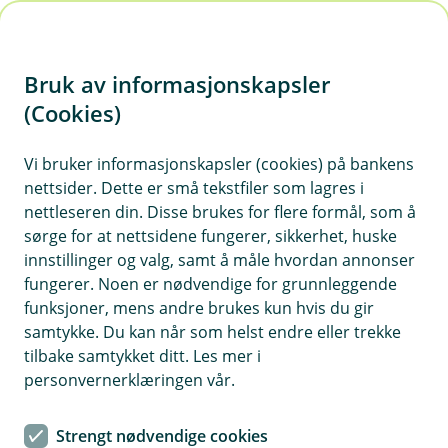
H
o
Bruk av informasjonskapsler
p
p
(Cookies)
i
Vi bruker informasjonskapsler (cookies) på bankens
nettsider. Dette er små tekstfiler som lagres i
n
nettleseren din. Disse brukes for flere formål, som å
n
sørge for at nettsidene fungerer, sikkerhet, huske
h
innstillinger og valg, samt å måle hvordan annonser
o
fungerer. Noen er nødvendige for grunnleggende
funksjoner, mens andre brukes kun hvis du gir
d
samtykke. Du kan når som helst endre eller trekke
e
tilbake samtykket ditt. Les mer i
t
personvernerklæringen vår.
Bærekraft i din bedrift
Strengt nødvendige cookies