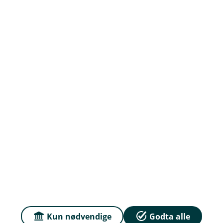
Org.nr: 937 885 822
Om oss
Priser
Sammenlign våre priser med andre selskaper på
Finansportalen.no
Våre priser
Personvern og informasjonskapsler
Sikkerhet og antihvitvask
Kun nødvendige
Godta alle