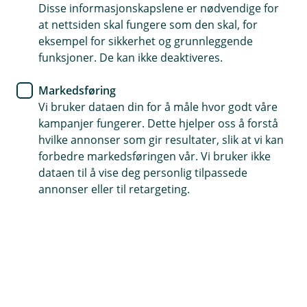
Disse informasjonskapslene er nødvendige for
Som økonomisk sparringspartner kan vi hjelpe deg
at nettsiden skal fungere som den skal, for
med å fokusere på bærekraft ved å vurdere din
eksempel for sikkerhet og grunnleggende
bedrifts påvirkning og risiko. Ved å kartlegge
funksjoner. De kan ikke deaktiveres.
interessenter og verdikjede i en bærekraftplan, kan
Markedsføring
du prioritere viktige områder i bærekraftsarbeidet
Vi bruker dataen din for å måle hvor godt våre
ditt.
kampanjer fungerer. Dette hjelper oss å forstå
hvilke annonser som gir resultater, slik at vi kan
forbedre markedsføringen vår. Vi bruker ikke
Hvorfor bør du ha en bærekraftsplan
dataen til å vise deg personlig tilpassede
annonser eller til retargeting.