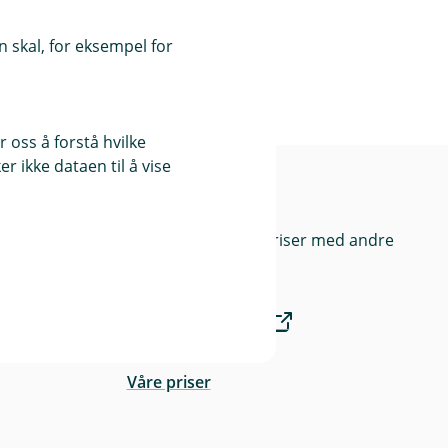
 skal, for eksempel for
 oss å forstå hvilke
r ikke dataen til å vise
og
Priser
Sammenlign våre priser med andre
selskaper på
Finansportalen.no
Våre priser