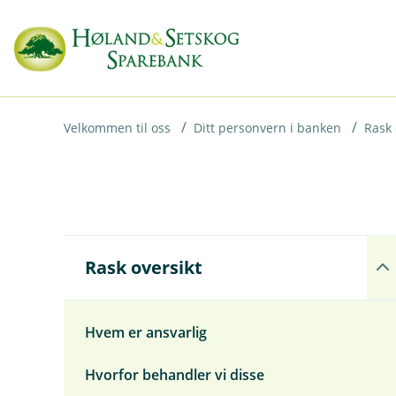
H
o
p
p
i
Velkommen til oss
Ditt personvern i banken
Rask 
n
n
h
o
Å
Rask oversikt
p
d
n
e
e
t
u
Hvem er ansvarlig
n
d
Hvorfor behandler vi disse
e
r