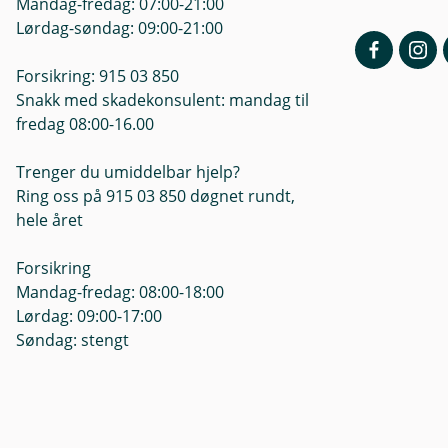
Mandag-fredag: 07:00-21:00
i
n
Lørdag-søndag: 09:00-21:00
e
p
Forsikring: 915 03 850
e
r
Snakk med skadekonsulent: mandag til
s
fredag 08:00-16.00
o
n
o
Trenger du umiddelbar hjelp?
p
Ring oss på 915 03 850 døgnet rundt,
p
hele året
l
y
s
Forsikring
n
Mandag-fredag: 08:00-18:00
i
n
Lørdag: 09:00-17:00
g
Søndag: stengt
e
r