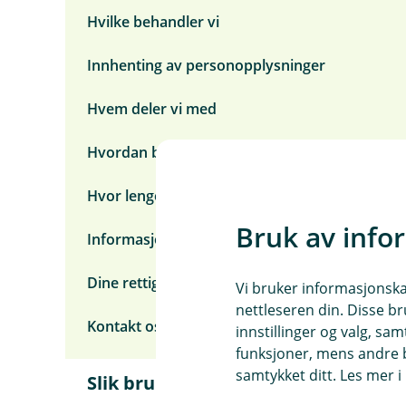
m
Hvilke behandler vi
e
n
y
Innhenting av personopplysninger
R
a
Hvem deler vi med
s
k
o
Hvordan beskyttes de
v
e
r
Hvor lenge lagrer vi
s
i
Bruk av info
Informasjonskapsler (cookies)
k
t
Dine rettigheter
Vi bruker informasjonskap
nettleseren din. Disse br
Kontakt oss
innstillinger og valg, 
funksjoner, mens andre b
samtykket ditt. Les mer 
Slik bruker vi dine
Å