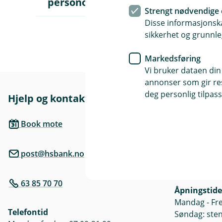
personopplysninger
p
Strengt nødvendige 
n
e
Disse informasjonska
u
sikkerhet og grunnle
n
d
e
Markedsføring
r
Vi bruker dataen din
m
annonser som gir resu
e
n
deg personlig tilpass
Hjelp og kontakt
Her finne
y
S
l
Besøksadre
Book mote
i
Bjørkeveien 
k
b
post@hsbank.no
r
Postadresse
u
Pb 54, 1941 
k
e
63 85 70 70
r
Åpningstide
v
Mandag - Fre
i
Telefontid
Søndag: ste
d