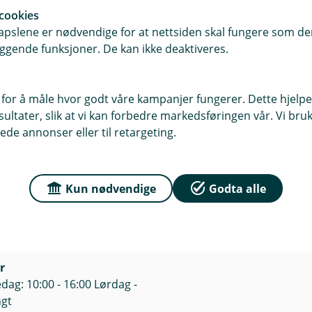
cookies
pslene er nødvendige for at nettsiden skal fungere som den
ggende funksjoner. De kan ikke deaktiveres.
 for å måle hvor godt våre kampanjer fungerer. Dette hjelper
ltater, slik at vi kan forbedre markedsføringen vår. Vi bruke
ede annonser eller til retargeting.
r du oss
Om Høland og Setsk
Sparebank
sse
20B, 1940 Bjørkelangen
Org.nr: 937 885 822
Kun nødvendige
Godta alle
Om oss
Bjørkelangen
r
dag: 10:00 - 16:00 Lørdag -
ngt