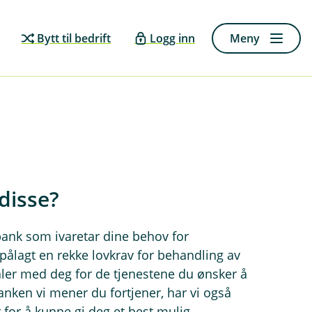
Bytt til bedrift
Logg inn
Meny
disse?
 bank som ivaretar dine behov for
i pålagt en rekke lovkrav for behandling av
aler med deg for de tjenestene du ønsker å
anken vi mener du fortjener, har vi også
 for å kunne gi deg et best mulig