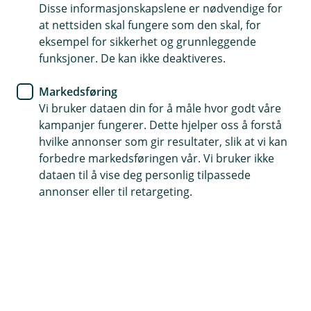
Disse informasjonskapslene er nødvendige for
Gi barnet ditt et økonomisk forsprang
at nettsiden skal fungere som den skal, for
eksempel for sikkerhet og grunnleggende
Når du sparer et fast beløp hver måned, får pengene
funksjoner. De kan ikke deaktiveres.
tid til å vokse i takt med barnet
Velg mellom Eikas egne aksjefond eller over 100 fond
Markedsføring
fra andre tilbydere
Vi bruker dataen din for å måle hvor godt våre
kampanjer fungerer. Dette hjelper oss å forstå
hvilke annonser som gir resultater, slik at vi kan
forbedre markedsføringen vår. Vi bruker ikke
Nyttige lenker
dataen til å vise deg personlig tilpassede
annonser eller til retargeting.
Aksjesparekonto for barn
Se dine oppgaver og gi samtykke
Kom i gang med sparing til barn