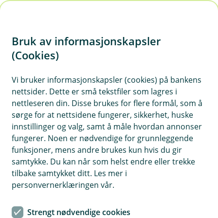
H
o
Bruk av informasjonskapsler
p
p
(Cookies)
i
Vi bruker informasjonskapsler (cookies) på bankens
nettsider. Dette er små tekstfiler som lagres i
n
nettleseren din. Disse brukes for flere formål, som å
n
sørge for at nettsidene fungerer, sikkerhet, huske
h
innstillinger og valg, samt å måle hvordan annonser
o
fungerer. Noen er nødvendige for grunnleggende
funksjoner, mens andre brukes kun hvis du gir
d
samtykke. Du kan når som helst endre eller trekke
e
tilbake samtykket ditt. Les mer i
t
personvernerklæringen vår.
Fondssparing til barn
Strengt nødvendige cookies