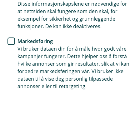
Disse informasjonskapslene er nødvendige for
at nettsiden skal fungere som den skal, for
eksempel for sikkerhet og grunnleggende
Hjelp og kontakt
funksjoner. De kan ikke deaktiveres.
Book mote
Markedsføring
Vi bruker dataen din for å måle hvor godt våre
post@hsbank.no
kampanjer fungerer. Dette hjelper oss å forstå
hvilke annonser som gir resultater, slik at vi kan
63 85 70 70
forbedre markedsføringen vår. Vi bruker ikke
dataen til å vise deg personlig tilpassede
annonser eller til retargeting.
Telefontid
Mandag-fredag: 07:00-21:00
Lørdag-søndag: 09:00-21:00
Forsikring: 915 03 850
Snakk med skadekonsulent: mandag til fredag 08:00-