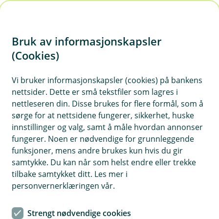
H
o
Bruk av informasjonskapsler
p
p
(Cookies)
i
Vis hjelpemeny
Vi bruker informasjonskapsler (cookies) på bankens
nettsider. Dette er små tekstfiler som lagres i
n
nettleseren din. Disse brukes for flere formål, som å
n
sørge for at nettsidene fungerer, sikkerhet, huske
Hvordan beskyttes de?
h
innstillinger og valg, samt å måle hvordan annonser
o
fungerer. Noen er nødvendige for grunnleggende
Vi er pålagt og vi bruker egnede tekniske,
funksjoner, mens andre brukes kun hvis du gir
organisatoriske og administrative sikkerhetstiltak for å
d
samtykke. Du kan når som helst endre eller trekke
beskytte informasjonen og dine personopplysninger
e
tilbake samtykket ditt. Les mer i
mot tap, misbruk, utilsiktet tilgang, utlevering, endring
t
personvernerklæringen vår.
eller ødeleggelse.
Strengt nødvendige cookies