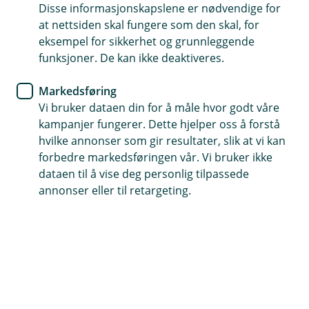
Disse informasjonskapslene er nødvendige for
Enkel søknad
at nettsiden skal fungere som den skal, for
eksempel for sikkerhet og grunnleggende
En fast rådgiver det er lett å komme i kontakt med
funksjoner. De kan ikke deaktiveres.
Følg lånesøknaden din digitalt
Markedsføring
Vi bruker dataen din for å måle hvor godt våre
Søk boliglån her
kampanjer fungerer. Dette hjelper oss å forstå
hvilke annonser som gir resultater, slik at vi kan
forbedre markedsføringen vår. Vi bruker ikke
Hos oss får du mer enn bare et
dataen til å vise deg personlig tilpassede
annonser eller til retargeting.
boliglån
Med et boliglån fra oss får du personlig
veiledning fra en rådgiver som kjenner deg og
dine behov. Vi er her for å støtte deg gjennom
hele boligprosessen.