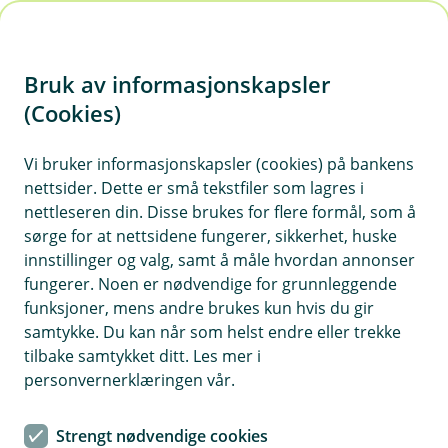
H
o
Bruk av informasjonskapsler
p
p
(Cookies)
i
Vi bruker informasjonskapsler (cookies) på bankens
nettsider. Dette er små tekstfiler som lagres i
n
nettleseren din. Disse brukes for flere formål, som å
n
sørge for at nettsidene fungerer, sikkerhet, huske
h
innstillinger og valg, samt å måle hvordan annonser
o
fungerer. Noen er nødvendige for grunnleggende
funksjoner, mens andre brukes kun hvis du gir
d
samtykke. Du kan når som helst endre eller trekke
e
tilbake samtykket ditt. Les mer i
t
personvernerklæringen vår.
Boliglån
Strengt nødvendige cookies