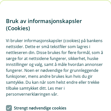
H
o
Bruk av informasjonskapsler
p
p
(Cookies)
Meld skade for næring
i
Vi bruker informasjonskapsler (cookies) på bankens
Velg kategori for skaden du har hatt, så hjelper vi
nettsider. Dette er små tekstfiler som lagres i
n
deg videre. For å melde skade, må du logge inn
nettleseren din. Disse brukes for flere formål, som å
n
med BankID.
sørge for at nettsidene fungerer, sikkerhet, huske
h
innstillinger og valg, samt å måle hvordan annonser
o
fungerer. Noen er nødvendige for grunnleggende
funksjoner, mens andre brukes kun hvis du gir
d
samtykke. Du kan når som helst endre eller trekke
Kjøretøy
e
tilbake samtykket ditt. Les mer i
t
personvernerklæringen vår.
Reise
Strengt nødvendige cookies