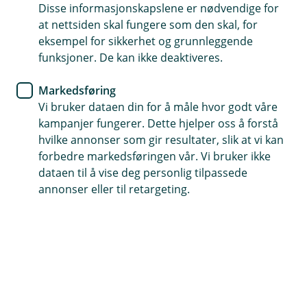
Disse informasjonskapslene er nødvendige for
Rettshjelp
at nettsiden skal fungere som den skal, for
eksempel for sikkerhet og grunnleggende
funksjoner. De kan ikke deaktiveres.
Landbruk
Markedsføring
Vi bruker dataen din for å måle hvor godt våre
kampanjer fungerer. Dette hjelper oss å forstå
hvilke annonser som gir resultater, slik at vi kan
forbedre markedsføringen vår. Vi bruker ikke
dataen til å vise deg personlig tilpassede
Traktor og arbeidsmaskin
annonser eller til retargeting.
Borettslag og sameie
Liv og helse