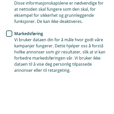
Disse informasjonskapslene er nødvendige for
Eika Utbytte steg 1,7 % juli. Ved utgangen av juli er
at nettsiden skal fungere som den skal, for
fondet steget med 5,7 % hittil i år. Det globale
eksempel for sikkerhet og grunnleggende
aksjemarkedet målt med MSCI verdensindeksen i USD
funksjoner. De kan ikke deaktiveres.
var nesten uendret i juli. I Norden steg Sverige med 1,4
% og Norge med 6,3 %, samtidig som indeksen i
Markedsføring
Finland falt 3,8 %. Hovedindeksen i Danmark var
Vi bruker dataen din for å måle hvor godt våre
uendret.
kampanjer fungerer. Dette hjelper oss å forstå
hvilke annonser som gir resultater, slik at vi kan
Status
forbedre markedsføringen vår. Vi bruker ikke
dataen til å vise deg personlig tilpassede
I juli blusset konflikten i Midtøsten opp igjen, noe som
annonser eller til retargeting.
førte til en økning fra 73 til 90 dollar per fat i råoljepris.
De stigende oljeprisene presset også lange renter
oppover, og den toneangivende amerikanske 10-
årsrenten økte med 0,27 % til 4,73 %.
Vi står fast ved at «
President Trump sterkt ønsker å
finne en slutt på krigen med Iran»
, men sett i ettertid