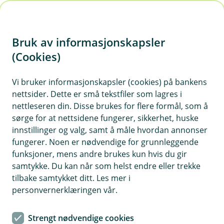
H
o
Bruk av informasjonskapsler
p
p
(Cookies)
Eika Utbytte
i
Vi bruker informasjonskapsler (cookies) på bankens
Fondet er et aksjefond som hovedsakelig
nettsider. Dette er små tekstfiler som lagres i
n
investerer i solide nordiske selskaper.
nettleseren din. Disse brukes for flere formål, som å
n
Selskapene kjennetegnes ved at de har forventet
sørge for at nettsidene fungerer, sikkerhet, huske
h
kapasitet til å dele overskudd til sine aksjonærer
innstillinger og valg, samt å måle hvordan annonser
o
fungerer. Noen er nødvendige for grunnleggende
ved utbetaling av utbytte og kjøpe tilbake egne
funksjoner, mens andre brukes kun hvis du gir
aksjer i selskapet.
d
samtykke. Du kan når som helst endre eller trekke
e
tilbake samtykket ditt. Les mer i
t
personvernerklæringen vår.
Månedsrapport for Eika Utbytte
Strengt nødvendige cookies