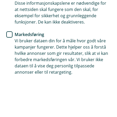
av juli er fondet steget med 0,5 % hittil i år, 0,9 % bak
Disse informasjonskapslene er nødvendige for
referanseindeksen. Det globale aksjemarkedet målt
at nettsiden skal fungere som den skal, for
med MSCI verdensindeksen i USD var nesten uendret i
eksempel for sikkerhet og grunnleggende
juli. I Norden steg Sverige med 1,4 % og Norge med 6,3
funksjoner. De kan ikke deaktiveres.
%, samtidig som indeksen i Finland falt 3,8 %.
Hovedindeksen i Danmark var uendret.
Markedsføring
Vi bruker dataen din for å måle hvor godt våre
Status
kampanjer fungerer. Dette hjelper oss å forstå
hvilke annonser som gir resultater, slik at vi kan
forbedre markedsføringen vår. Vi bruker ikke
dataen til å vise deg personlig tilpassede
I juli blusset konflikten i Midtøsten opp igjen, noe som
annonser eller til retargeting.
førte til en økning fra 73 til 90 dollar per fat i råoljepris.
De stigende oljeprisene presset også lange renter
oppover, og den toneangivende amerikanske 10-
årsrenten økte med 0,27 % til 4,73 %.
Vi står fast ved at «
President Trump sterkt ønsker å
finne en slutt på krigen med Iran»
, men sett i ettertid