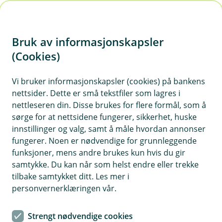
H
o
Bruk av informasjonskapsler
p
p
(Cookies)
Eika Norden
i
Vi bruker informasjonskapsler (cookies) på bankens
Fondet er et aksjefond som hovedsakelig
nettsider. Dette er små tekstfiler som lagres i
n
investerer i nordiske selskaper, og passer for deg
nettleseren din. Disse brukes for flere formål, som å
n
som har en tidshorisont på minst 5 år.
sørge for at nettsidene fungerer, sikkerhet, huske
h
innstillinger og valg, samt å måle hvordan annonser
o
fungerer. Noen er nødvendige for grunnleggende
funksjoner, mens andre brukes kun hvis du gir
d
Månedsrapport for Eika Norden
samtykke. Du kan når som helst endre eller trekke
e
tilbake samtykket ditt. Les mer i
t
personvernerklæringen vår.
Eika Norden falt 2,2 % i juli. Til sammenligning falt den
nordiske referanseindeksen med 1,4 %. Ved utgangen
Strengt nødvendige cookies