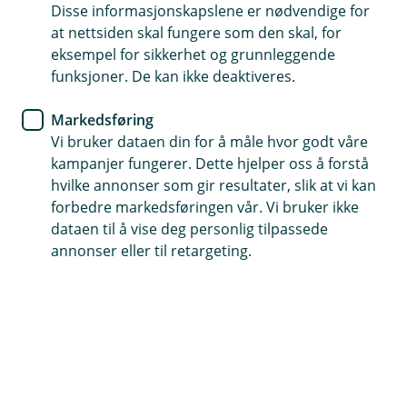
Hemnes har begrenset åpningstid, men i alle
Disse informasjonskapslene er nødvendige for
våre filialer kan du få hjelp med dine
at nettsiden skal fungere som den skal, for
banktjenester.
eksempel for sikkerhet og grunnleggende
funksjoner. De kan ikke deaktiveres.
Markedsføring
Vi bruker dataen din for å måle hvor godt våre
Ny kunde?
kampanjer fungerer. Dette hjelper oss å forstå
Du kan bli kunde hos oss uten å registrere deg
hvilke annonser som gir resultater, slik at vi kan
med BankID.
forbedre markedsføringen vår. Vi bruker ikke
Ta kontakt med oss på 63 85 70 70 og avtal et
dataen til å vise deg personlig tilpassede
møte.
annonser eller til retargeting.