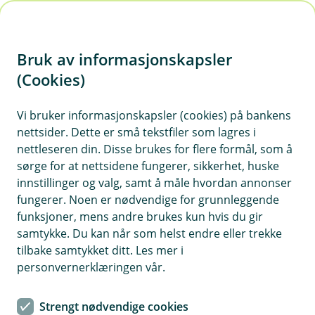
H
o
Bruk av informasjonskapsler
p
p
(Cookies)
Ikke digital bankhverdag
i
Vi bruker informasjonskapsler (cookies) på bankens
Samfunnet blir stadig mer digitalisert. Men vi vet
nettsider. Dette er små tekstfiler som lagres i
n
at det ikke passer for alle. Vi er lokalbanken som
nettleseren din. Disse brukes for flere formål, som å
n
for alle - enten du ønsker å løse det selv digitalt,
sørge for at nettsidene fungerer, sikkerhet, huske
h
eller ved å besøke banken.
innstillinger og valg, samt å måle hvordan annonser
o
fungerer. Noen er nødvendige for grunnleggende
funksjoner, mens andre brukes kun hvis du gir
d
samtykke. Du kan når som helst endre eller trekke
e
Våre filiaer
tilbake samtykket ditt. Les mer i
t
personvernerklæringen vår.
Vi har filialer som er betjente på Setskog,
Hemnes, Løken og Bjørkelangen. Setskog og
Strengt nødvendige cookies