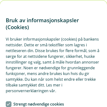
H
o
Bruk av informasjonskapsler
p
p
(Cookies)
i
Vi bruker informasjonskapsler (cookies) på bankens
nettsider. Dette er små tekstfiler som lagres i
n
nettleseren din. Disse brukes for flere formål, som å
n
sørge for at nettsidene fungerer, sikkerhet, huske
h
innstillinger og valg, samt å måle hvordan annonser
o
fungerer. Noen er nødvendige for grunnleggende
funksjoner, mens andre brukes kun hvis du gir
d
samtykke. Du kan når som helst endre eller trekke
e
tilbake samtykket ditt. Les mer i
t
personvernerklæringen vår.
Nyhet
Strengt nødvendige cookies