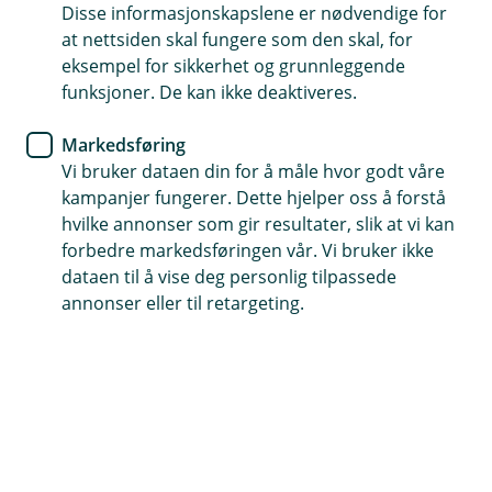
Disse informasjonskapslene er nødvendige for
På utkikk etter en deltidsjobb
at nettsiden skal fungere som den skal, for
eksempel for sikkerhet og grunnleggende
Vil du være vår stemme utad – og bidra til gode
funksjoner. De kan ikke deaktiveres.
kundeopplevelser? Vi søker nå en deltidsansatt i
et ettårig vikariat til vårt kundesenter.
Markedsføring
Vi bruker dataen din for å måle hvor godt våre
Din rolle hos oss
kampanjer fungerer. Dette hjelper oss å forstå
Hos oss møter du kunder der de er – på telefon, i filial,
hvilke annonser som gir resultater, slik at vi kan
e-post og digitale flater. Du gir raske og gode svar, og
forbedre markedsføringen vår. Vi bruker ikke
hjelper kundene videre når de trenger det.
dataen til å vise deg personlig tilpassede
Du vil blant annet:
annonser eller til retargeting.
svare på henvendelser fra kunder på telefon,
digitalt eller i filial
veilede i nettbank, mobilbank og våre digitale
løsninger
bidra til enkle salgsoppgaver og booke møter til
rådgivere