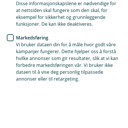
Nyhet
Disse informasjonskapslene er nødvendige for
at nettsiden skal fungere som den skal, for
Med hjerte for det
eksempel for sikkerhet og grunnleggende
funksjoner. De kan ikke deaktiveres.
hjemmelagde
Markedsføring
Nora Bakken Lund er bare 15 år gammel. Til
Vi bruker dataen din for å måle hvor godt våre
tross for sin unge alder, har hun allerede blitt en
kampanjer fungerer. Dette hjelper oss å forstå
lokalkjent gründer som tar bærekraftig mote på
hvilke annonser som gir resultater, slik at vi kan
alvor – og hun gjør absolutt alt selv.
forbedre markedsføringen vår. Vi bruker ikke
dataen til å vise deg personlig tilpassede
annonser eller til retargeting.
Det hele startet i veldig ung alder, da mormoren til
Nora Bakken Lund lærte henne å strikke. Etter det, har
kjærligheten for å lage egne ting bare vokst. Hun fikk
sin første symaskin da hun var bare 10 år gammel.
– Jeg har alltid likt å fikle med ting, og å ha noe å gjøre.
Det var da jeg fikk min første symaskin at det startet