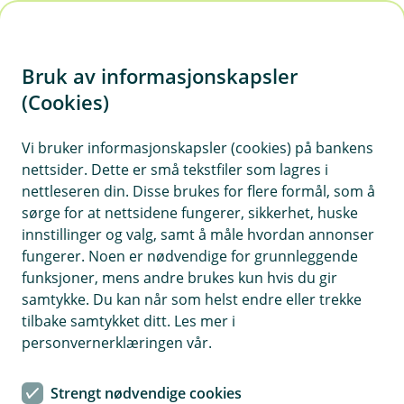
H
o
Bruk av informasjonskapsler
p
p
(Cookies)
i
Vi bruker informasjonskapsler (cookies) på bankens
nettsider. Dette er små tekstfiler som lagres i
n
nettleseren din. Disse brukes for flere formål, som å
n
sørge for at nettsidene fungerer, sikkerhet, huske
h
innstillinger og valg, samt å måle hvordan annonser
o
fungerer. Noen er nødvendige for grunnleggende
funksjoner, mens andre brukes kun hvis du gir
d
samtykke. Du kan når som helst endre eller trekke
e
tilbake samtykket ditt. Les mer i
t
personvernerklæringen vår.
Nora Bakken Lund
Strengt nødvendige cookies