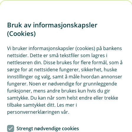
H
o
Bruk av informasjonskapsler
p
p
(Cookies)
i
Vi bruker informasjonskapsler (cookies) på bankens
nettsider. Dette er små tekstfiler som lagres i
n
nettleseren din. Disse brukes for flere formål, som å
n
sørge for at nettsidene fungerer, sikkerhet, huske
h
innstillinger og valg, samt å måle hvordan annonser
o
fungerer. Noen er nødvendige for grunnleggende
funksjoner, mens andre brukes kun hvis du gir
d
samtykke. Du kan når som helst endre eller trekke
e
tilbake samtykket ditt. Les mer i
t
personvernerklæringen vår.
Boliglån for unge
Strengt nødvendige cookies