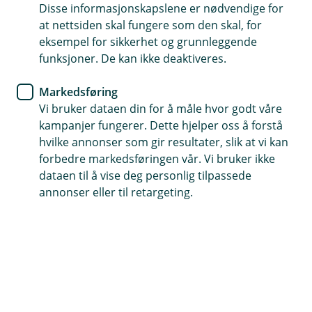
Disse informasjonskapslene er nødvendige for
Råd til deg som vil inn på
at nettsiden skal fungere som den skal, for
boligmarkedet
eksempel for sikkerhet og grunnleggende
funksjoner. De kan ikke deaktiveres.
Boligprisene i Norge har steget kraftig mange
Markedsføring
steder, noe som kan gjøre boligdrømmen
Vi bruker dataen din for å måle hvor godt våre
utfordrende. Her er våre beste råd til deg som vil
kampanjer fungerer. Dette hjelper oss å forstå
inn på boligmarkedet.
hvilke annonser som gir resultater, slik at vi kan
forbedre markedsføringen vår. Vi bruker ikke
Forventet prisutvikling i boligmarkedet
dataen til å vise deg personlig tilpassede
Eiendom Norges boligprisstatistikk har vært dyster
annonser eller til retargeting.
lesning for mange unge som drømmer om å kjøpe ny
bolig, og ikke bare i hovedstaden. Rekordlav
boliglånsrente og få førstegangskjøpobjekter til salgs
har presset prisene opp.
I løpet av de siste årene har boligprisene i Norge steget
med om lag seks prosent i året. Med allerede