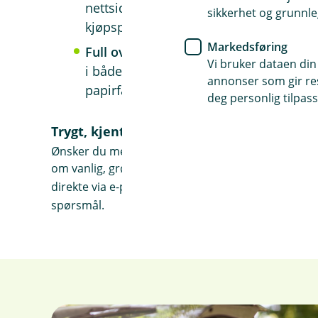
nettside, og ha det klart før du besøker
sikkerhet og grunnle
kjøpsprosessen betraktelig.
Markedsføring
Full oversikt over økonomi og lån:
Med 
Vi bruker dataen din
i både mobil- og nettbanken, noe som 
annonser som gir resu
papirfakturaer og gir bedre økonomisk 
deg personlig tilpass
Trygt, kjent og personlig
Ønsker du mer informasjon eller er klar for å søke
om vanlig, grønt eller kaskofritt billån, samt for å
direkte via e-post på
billaan@eika.no
eller ringe o
spørsmål.