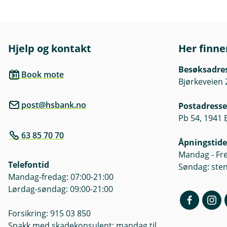
Hjelp og kontakt
Her finne
Besøksadre
Book mote
Bjørkeveien 
post@hsbank.no
Postadresse
Pb 54, 1941 
63 85 70 70
Åpningstide
Mandag - Fre
Telefontid
Søndag: ste
Mandag-fredag: 07:00-21:00
Lørdag-søndag: 09:00-21:00
Forsikring: 915 03 850
Snakk med skadekonsulent: mandag til