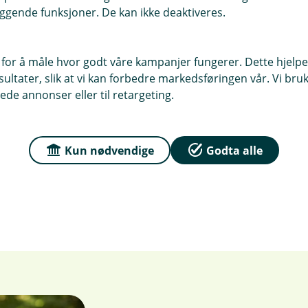
 bilforhandleren. Dette forenkler
ggende funksjoner. De kan ikke deaktiveres.
vårt lån får du en integrert oversikt
 for å måle hvor godt våre kampanjer fungerer. Dette hjelper
eliminerer behovet for månedlige
ltater, slik at vi kan forbedre markedsføringen vår. Vi bruke
oversikt.
ede annonser eller til retargeting.
 om lån? Besøk vår nettside for å søke
Kun nødvendige
Godta alle
 få et lånebevis. Du kan også kontakte oss
ss på (+47) 915 06 270 hvis du har