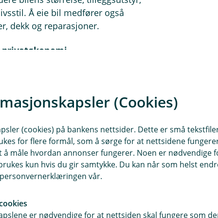
sstil. Å eie bil medfører også
er, dekk og reparasjoner.
in privatøkonomi
spesifikasjoner, men vi kan tilby noe
ning som hjelper deg å forstå
 nå og i fremtiden.
rmasjonskapsler (Cookies)
itt billån:
sler (cookies) på bankens nettsider. Dette er små tekstfile
ukes for flere formål, som å sørge for at nettsidene fungerer
samt å måle hvordan annonser fungerer. Noen er nødvendige 
 med opp til 100 % finansiering og
rukes kun hvis du gir samtykke. Du kan når som helst endre 
ng til noen tilbud fra bilforhandlere,
i personvernerklæringen vår.
oden, gir vi deg et lån med klare og
cookies
evis raskt og enkelt gjennom vår
pslene er nødvendige for at nettsiden skal fungere som den