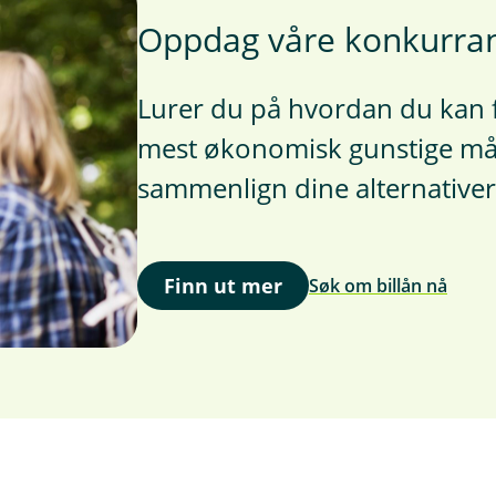
Oppdag våre konkurrans
Lurer du på hvordan du kan f
mest økonomisk gunstige måt
sammenlign dine alternativer
Finn ut mer
Søk om billån nå