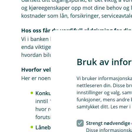
og kjøreegenskaper opp mot dine behov og liv
kostnader som lån, forsikringer, serviceavtal
Hos oss får du verdifull rådgivning for d
Vi i banken kan ikke mye om bilens tekniske 
enda viktigere – personlig økonomisk rådgiv
hvordan bilutgiftene vil påvirke din økonomi
Bruk av info
Hvorfor velge billån hos oss?
Her er noen gode grunner til å velge oss for d
Vi bruker informasjonskap
nettleseren din. Disse br
innstillinger og valg, 
Konkurransedyktige lån
: Vi tilbyr lån
funksjoner, mens andre b
inntil 10 års nedbetalingstid. I motsetni
samtykket ditt. Les mer 
hvor renten kan øke etter kampanjeperi
forutsigbare vilkår.
Strengt nødvendige 
Lånebevis på noen få klikk:
Få et låneb
Disse informasjonska