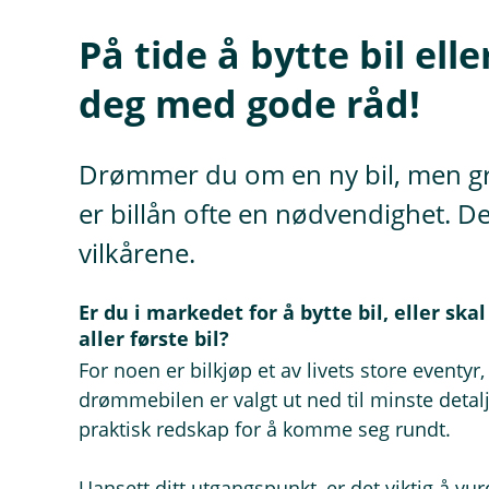
På tide å bytte bil ell
deg med gode råd!
Drømmer du om en ny bil, men grue
er billån ofte en nødvendighet. Det
vilkårene.
Er du i markedet for å bytte bil, eller ska
aller første bil?
For noen er bilkjøp et av livets store event
drømmebilen er valgt ut ned til minste detalj.
praktisk redskap for å komme seg rundt.
Uansett ditt utgangspunkt, er det viktig å vurd