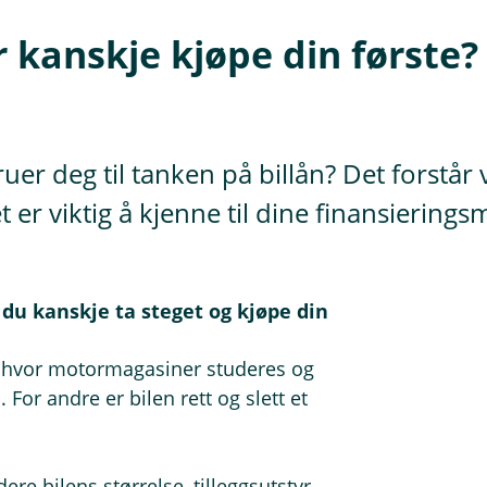
er kanskje kjøpe din første?
r deg til tanken på billån? Det forstår
 er viktig å kjenne til dine finansierings
l du kanskje ta steget og kjøpe din
yr, hvor motormagasiner studeres og
 For andre er bilen rett og slett et
ere bilens størrelse, tilleggsutstyr,