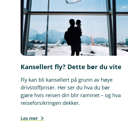
n
d
u
)
Kansellert fly? Dette bør du vite
Fly kan bli kansellert på grunn av høye
drivstoffpriser. Her ser du hva du bør
gjøre hvis reisen din blir rammet – og hva
reiseforsikringen dekker.
Les mer