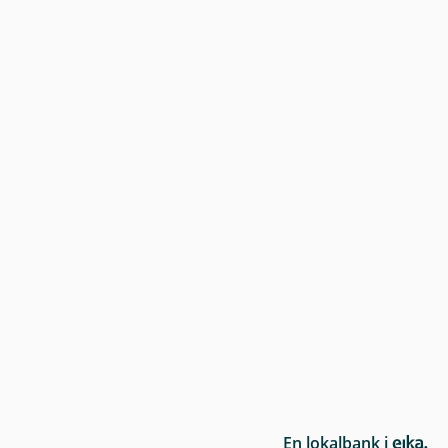
E
En lokalbank i