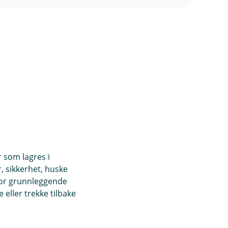
d
t
l
e
u
r
d
t
e
r
t
)
r som lagres i
, sikkerhet, huske
for grunnleggende
eller trekke tilbake