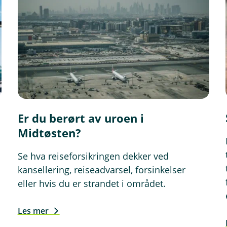
n
d
u
)
Er du berørt av uroen i
Midtøsten?
Se hva reiseforsikringen dekker ved
kansellering, reiseadvarsel, forsinkelser
eller hvis du er strandet i området.
Les mer