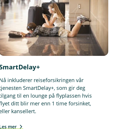
SmartDelay+
Nå inkluderer reiseforsikringen vår
tjenesten SmartDelay+, som gir deg
tilgang til en lounge på flyplassen hvis
flyet ditt blir mer enn 1 time forsinket,
eller kansellert.
Les mer