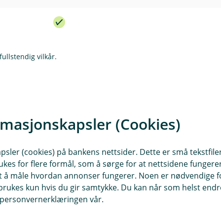
d
t
I
l
e
n
u
r
k
d
t
l
e
u
r
fullstendig vilkår.
d
t
e
aste ned vilkårene som gjelder deg, ditt og dine.
r
t
Kontakt meg om mobilforsikring
rmasjonskapsler (Cookies)
isaksforsikring vilkår (pdf)
Verdisaksforsikring IPID (pdf
(
sler (cookies) på bankens nettsider. Dette er små tekstfile
E
ukes for flere formål, som å sørge for at nettsidene fungerer
k
samt å måle hvordan annonser fungerer. Noen er nødvendige 
s
rukes kun hvis du gir samtykke. Du kan når som helst endre 
t
i personvernerklæringen vår.
e
r