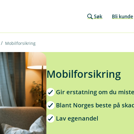
Søk
Bli kunde
Mobilforsikring
Mobilforsikring
Gir erstatning om du mist
Blant Norges beste på ska
Lav egenandel