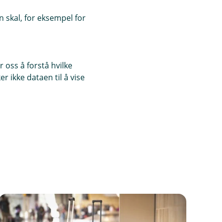
 skal, for eksempel for
 oss å forstå hvilke
r ikke dataen til å vise
rsikringen
ker flere typer
Det første året er