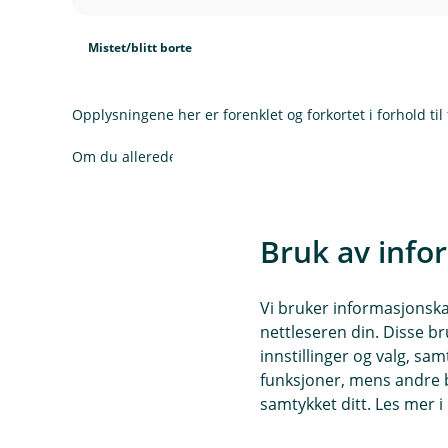
d
t
I
l
e
n
u
Mistet/blitt borte
r
k
d
t
I
l
e
n
u
r
Opplysningene her er forenklet og forkortet i forhold til 
k
d
t
l
e
Om du allerede har forsikringer hos oss, logg inn for å l
u
r
d
t
e
Bruk av info
r
t
Verd
(
Vi bruker informasjonskap
E
nettleseren din. Disse br
k
innstillinger og valg, 
s
funksjoner, mens andre b
t
samtykket ditt. Les mer 
e
r
Spørsmål og svar