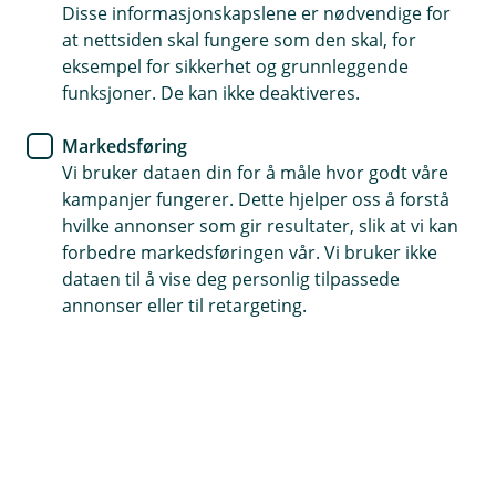
Disse informasjonskapslene er nødvendige for
hva du bør gjøre både innendørs og utendørs.
at nettsiden skal fungere som den skal, for
eksempel for sikkerhet og grunnleggende
funksjoner. De kan ikke deaktiveres.
Ekspertråd basert på skadestatistikk
Markedsføring
Vi bruker dataen din for å måle hvor godt våre
Rådene våre er utviklet av fageksperter og er
kampanjer fungerer. Dette hjelper oss å forstå
basert på skadestatistikk over hyppige skader i
hvilke annonser som gir resultater, slik at vi kan
forbedre markedsføringen vår. Vi bruker ikke
hjemmet og oppussingsrådene fra Direktoratet
dataen til å vise deg personlig tilpassede
for byggkvalitet (DiBK).
annonser eller til retargeting.
Inne
Rense filter i kjøkkenvifte
Rense filter i oppvaskmaskin