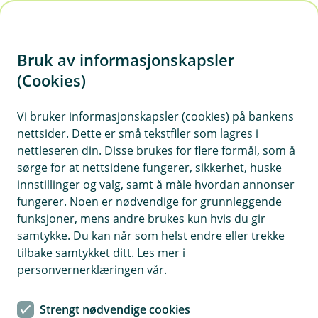
H
o
Bruk av informasjonskapsler
p
p
(Cookies)
i
Vi bruker informasjonskapsler (cookies) på bankens
nettsider. Dette er små tekstfiler som lagres i
n
nettleseren din. Disse brukes for flere formål, som å
n
sørge for at nettsidene fungerer, sikkerhet, huske
h
innstillinger og valg, samt å måle hvordan annonser
o
fungerer. Noen er nødvendige for grunnleggende
funksjoner, mens andre brukes kun hvis du gir
d
samtykke. Du kan når som helst endre eller trekke
e
tilbake samtykket ditt. Les mer i
Vedlikeholdskalender
t
personvernerklæringen vår.
Vedlikehold er skadeforebygging i praksis. Her
Strengt nødvendige cookies
gir vi deg stegvis veiledning og oversikt over