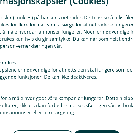
rmasjonskapsler (Cookies)
sler (cookies) på bankens nettsider. Dette er små tekstfile
Trenger du hje
ukes for flere formål, som å sørge for at nettsidene fungerer
 å melde skade
Vi hjelper deg gjerne
samt å måle hvordan annonser fungerer. Noen er nødvendige 
rukes kun hvis du gir samtykke. Du kan når som helst endre 
rmasjon hvis du
dekning. Ta gjerne 
i personvernerklæringen vår.
på noe.
cookies
Meld skade
pslene er nødvendige for at nettsiden skal fungere som den
ggende funksjoner. De kan ikke deaktiveres.
 for å måle hvor godt våre kampanjer fungerer. Dette hjelper
ltater, slik at vi kan forbedre markedsføringen vår. Vi bruke
ede annonser eller til retargeting.