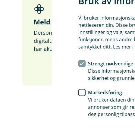
Bruk av info
Vi bruker informasjonskap
Meld skade
nettleseren din. Disse br
Dersom uhellet er ute, anbefaler vi deg
innstillinger og valg, 
funksjoner, mens andre b
digitalt. Her finner du også nyttig info
samtykket ditt. Les mer 
har akutt behov for hjelp.
Strengt nødvendige 
Disse informasjonska
sikkerhet og grunnle
Markedsføring
Vi bruker dataen din
annonser som gir resu
deg personlig tilpass