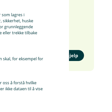
r som lagres i
lp?
, sikkerhet, huske
 å finne riktig forsikring og
for grunnleggende
eller trekke tilbake
kontakt med oss dersom du lurer
(
Få hjelp
 skal, for eksempel for
E
k
s
t
e
 oss å forstå hvilke
r
r ikke dataen til å vise
n
l
e
n
k