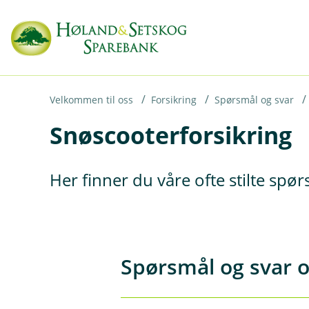
H
o
p
p
i
Velkommen til oss
Forsikring
Spørsmål og svar
Snøscooterforsikring
n
n
h
Her finner du våre ofte stilte spø
o
d
e
t
Spørsmål og svar o