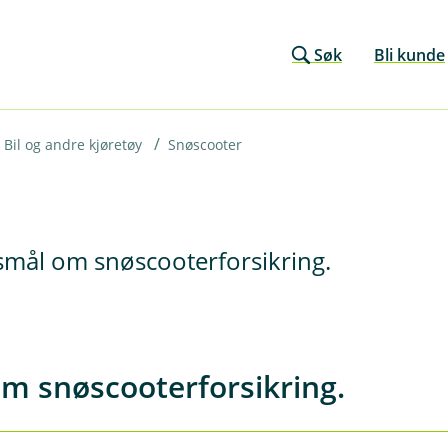
Søk
Bli kunde
Bil og andre kjøretøy
Snøscooter
rsmål om snøscooterforsikring.
m snøscooterforsikring.