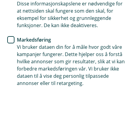
Å
avregistrerer den utenfor sesong?
Disse informasjonskapslene er nødvendige for
L
p
u
at nettsiden skal fungere som den skal, for
n
k
Hvis du avregistrerer motorsykkelen, vil
eksempel for sikkerhet og grunnleggende
e
k
/
Hva må jeg huske på før sesongen
forsikringen automatisk gjøres om til en
funksjoner. De kan ikke deaktiveres.
L
Å
starter?
lagringsforsikring. Den dekker skader som kan
u
p
oppstå når kjøretøyet ikke er i bruk.
Markedsføring
k
n
Ta kontakt med oss for forsikringen du vil ha, og
k
e
Vi bruker dataen din for å måle hvor godt våre
/
etter det må du registrere motorsykkelen din
kampanjer fungerer. Dette hjelper oss å forstå
L
hos Statens vegvesen.
hvilke annonser som gir resultater, slik at vi kan
u
k
forbedre markedsføringen vår. Vi bruker ikke
k
dataen til å vise deg personlig tilpassede
annonser eller til retargeting.