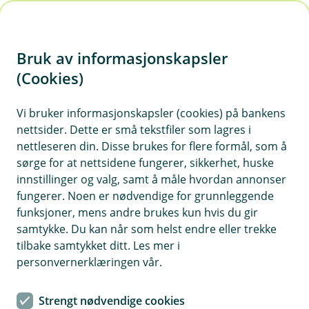
H
o
Bruk av informasjonskapsler
p
p
(Cookies)
MC forsikring
i
Vi bruker informasjonskapsler (cookies) på bankens
Her finner du våre ofte stilte spørsmål om MC
nettsider. Dette er små tekstfiler som lagres i
n
forsikring.
nettleseren din. Disse brukes for flere formål, som å
n
sørge for at nettsidene fungerer, sikkerhet, huske
h
innstillinger og valg, samt å måle hvordan annonser
o
fungerer. Noen er nødvendige for grunnleggende
Spørsmål og svar om MC-forsikring.
funksjoner, mens andre brukes kun hvis du gir
d
samtykke. Du kan når som helst endre eller trekke
e
tilbake samtykket ditt. Les mer i
Trenger jeg grønt kort på motorsykkel?
t
Å
personvernerklæringen vår.
p
n
Ja, reglene for grønt kort gjelder også for
e
Strengt nødvendige cookies
Hva skjer med forsikringen hvis jeg
motorsykkel.
Les mer om grønt kort her.
/