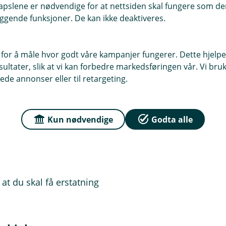
pslene er nødvendige for at nettsiden skal fungere som den
ng - det sikrer at forsikringen dekker
ggende funksjoner. De kan ikke deaktiveres.
 for å måle hvor godt våre kampanjer fungerer. Dette hjelper
ltater, slik at vi kan forbedre markedsføringen vår. Vi bruke
ede annonser eller til retargeting.
 utgifter
Kun nødvendige
Godta alle
søker lege/sykehus
, medisiner og andre relevante
t du skal få erstatning