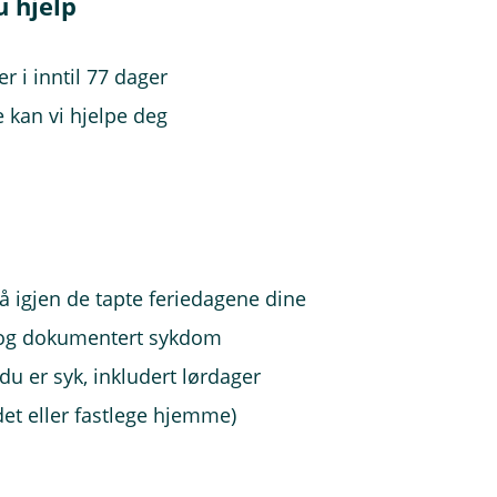
u hjelp
er i inntil 77 dager
e kan vi hjelpe deg
å få igjen de tapte feriedagene dine
t og dokumentert sykdom
 du er syk, inkludert lørdager
det eller fastlege hjemme)