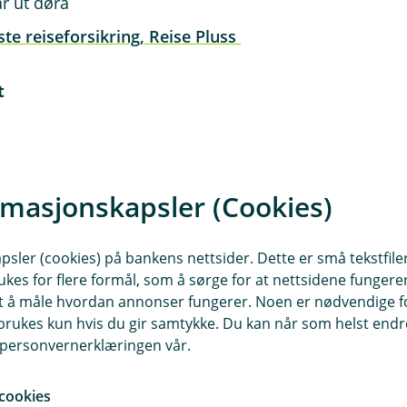
år ut døra
ste reiseforsikring, Reise Pluss
t
nger og usikre reisemål
g i denne artikkelen her
rmasjonskapsler (Cookies)
sler (cookies) på bankens nettsider. Dette er små tekstfile
llet er ute?
ukes for flere formål, som å sørge for at nettsidene fungerer
øden
samt å måle hvordan annonser fungerer. Noen er nødvendige 
rukes kun hvis du gir samtykke. Du kan når som helst endre 
p over hele verden
i personvernerklæringen vår.
t
 sykehus
cookies