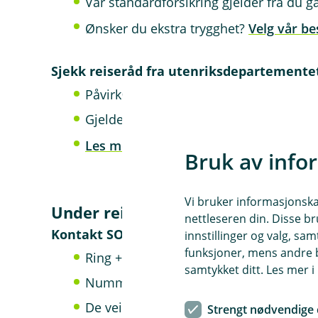
Vår standardforsikring gjelder fra du g
Ønsker du ekstra trygghet?
Velg vår be
Sjekk reiseråd fra utenriksdepartemente
Påvirker hva reiseforsikringen gjelder
Gjelder spesielt ved kansellerte flyvni
Les mer om hvordan dette påvirker de
Bruk av info
Vi bruker informasjonskap
Under reisen: Hva gjør du hvis uhe
nettleseren din. Disse br
Kontakt SOS International – din venn i n
innstillinger og valg, 
funksjoner, mens andre b
Ring + 45 70 10 50 50 - døgnåpen hjel
samtykket ditt. Les mer 
Nummeret står på forsikringskortet dit
De veileder deg til godkjente leger og
Strengt nødvendige 