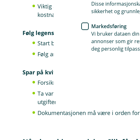
Disse informasjonska
Viktig at du kontakter dem før behandli
sikkerhet og grunnle
kostnadene
Markedsføring
Følg legens råd
Vi bruker dataen din
annonser som gir resu
Start behandling tidlig
deg personlig tilpass
Følg anvisningene nøye for å få dekket
Spar på kvitteringer
Forsikringen gjelder fra dagen du opp
Ta vare på alle kvitteringer: legebesøk
utgifter
Dokumentasjonen må være i orden for a