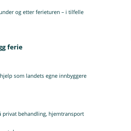
der og etter ferieturen – i tilfelle
gg ferie
ehjelp som landets egne innbyggere
å privat behandling, hjemtransport