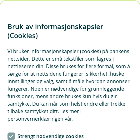
H
o
Bruk av informasjonskapsler
p
p
(Cookies)
i
Vi bruker informasjonskapsler (cookies) på bankens
nettsider. Dette er små tekstfiler som lagres i
n
nettleseren din. Disse brukes for flere formål, som å
n
sørge for at nettsidene fungerer, sikkerhet, huske
h
innstillinger og valg, samt å måle hvordan annonser
o
fungerer. Noen er nødvendige for grunnleggende
funksjoner, mens andre brukes kun hvis du gir
d
samtykke. Du kan når som helst endre eller trekke
e
tilbake samtykket ditt. Les mer i
t
personvernerklæringen vår.
Det er lurt å ha vannstopper på plass og å sjekke at den
fungerer en gang i året
Strengt nødvendige cookies