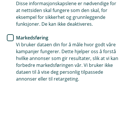
Disse informasjonskapslene er nødvendige for
Husforsikring
at nettsiden skal fungere som den skal, for
eksempel for sikkerhet og grunnleggende
Vannsikringsdagen
funksjoner. De kan ikke deaktiveres.
Hvert år opplever flere nordmenn å få
Markedsføring
vannskader i hjemmet sitt. Vannsikringsdagen er
Vi bruker dataen din for å måle hvor godt våre
en perfekt anledning til å minne om viktigheten
kampanjer fungerer. Dette hjelper oss å forstå
hvilke annonser som gir resultater, slik at vi kan
av å forebygge vannskader, spesielt nå som
forbedre markedsføringen vår. Vi bruker ikke
vinteren nærmer seg.
dataen til å vise deg personlig tilpassede
Tips for å unngå vannskader
annonser eller til retargeting.
Vannskader kan være både kostbare og tidkrevende å
reparere. Heldigvis er det ofte enkle tiltak som kan
forhindre mange av disse skadene.
Hovedstoppekranen
Det første du bør gjøre er å finne hovedstoppekranen