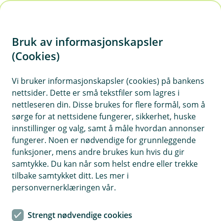
H
o
Bruk av informasjonskapsler
p
p
(Cookies)
i
Vi bruker informasjonskapsler (cookies) på bankens
nettsider. Dette er små tekstfiler som lagres i
n
nettleseren din. Disse brukes for flere formål, som å
n
sørge for at nettsidene fungerer, sikkerhet, huske
h
innstillinger og valg, samt å måle hvordan annonser
o
fungerer. Noen er nødvendige for grunnleggende
funksjoner, mens andre brukes kun hvis du gir
d
samtykke. Du kan når som helst endre eller trekke
e
tilbake samtykket ditt. Les mer i
t
personvernerklæringen vår.
Er boligen din klar for vinteren? Her får du et par tips til å
beskytte hjemmet ditt mot frost og kulde.
Strengt nødvendige cookies