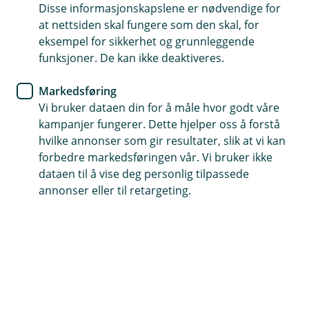
Disse informasjonskapslene er nødvendige for
Slik unngår du frostskader på
at nettsiden skal fungere som den skal, for
eksempel for sikkerhet og grunnleggende
boligen din i vinter
funksjoner. De kan ikke deaktiveres.
Når kulda setter inn bør du passe ekstra godt på
Markedsføring
for å unngå frostskader på boligen din.
Vi bruker dataen din for å måle hvor godt våre
kampanjer fungerer. Dette hjelper oss å forstå
hvilke annonser som gir resultater, slik at vi kan
I perioder med sprengkulde kan frost skade rørene til
forbedre markedsføringen vår. Vi bruker ikke
boligen din og føre til vannskader.
dataen til å vise deg personlig tilpassede
annonser eller til retargeting.
Men hvor omfattende skadene blir kommer også an på
hvor mye snø det har kommet før det blir skikkelig
kaldt. Kommer det nemlig veldig mye snø før
kuldebølgen setter inn, går ikke telen så langt ned i
bakken, og snøen hjelper som isolasjon
Antallet skader går opp når temperaturen går