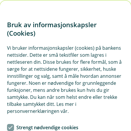
H
o
Bruk av informasjonskapsler
p
p
(Cookies)
Personforsikringsguide
i
Vi bruker informasjonskapsler (cookies) på bankens
Lurer du på hvilke personforsikringer du trenger?
nettsider. Dette er små tekstfiler som lagres i
n
Les guiden vår og se hva du burde ha.
nettleseren din. Disse brukes for flere formål, som å
n
sørge for at nettsidene fungerer, sikkerhet, huske
h
innstillinger og valg, samt å måle hvordan annonser
o
fungerer. Noen er nødvendige for grunnleggende
Hvem er du?
funksjoner, mens andre brukes kun hvis du gir
d
samtykke. Du kan når som helst endre eller trekke
Har du noensinne stilt deg selv spørsmålet
e
tilbake samtykket ditt. Les mer i
t
"hvilke personforsikringer trenger jeg egentlig?"
personvernerklæringen vår.
Hvem du er og hvordan livet ditt ser ut styrer
hvilke forsikringer du trenger. Finn deg selv i
Strengt nødvendige cookies