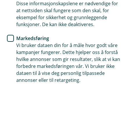
listen her.
Disse informasjonskapslene er nødvendige for
at nettsiden skal fungere som den skal, for
eksempel for sikkerhet og grunnleggende
funksjoner. De kan ikke deaktiveres.
Markedsføring
Vi bruker dataen din for å måle hvor godt våre
Du som er ung og lovende
kampanjer fungerer. Dette hjelper oss å forstå
Du studerer eller er ny i arbeidslivet, og bor i
hvilke annonser som gir resultater, slik at vi kan
kollektiv eller leier for deg selv. Tiden din går til å
forbedre markedsføringen vår. Vi bruker ikke
prøve ut nye opplevelser, finne ut hvem du vil
dataen til å vise deg personlig tilpassede
være og å teste grenser.
annonser eller til retargeting.
Dette er meg