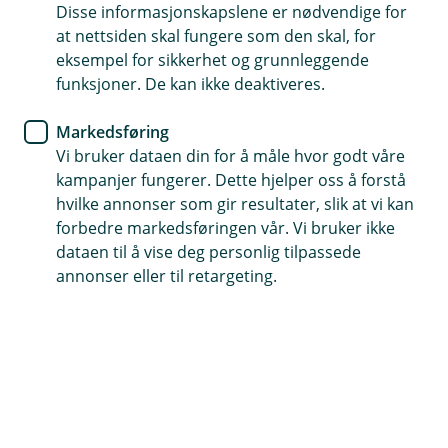
døtre
Disse informasjonskapslene er nødvendige for
at nettsiden skal fungere som den skal, for
eksempel for sikkerhet og grunnleggende
Får du utbetalinger fra uførepensjonen vår kan du få
funksjoner. De kan ikke deaktiveres.
tilbud om gratis «livsmestringskurs» for å øke
selvbilde, mestring og tilhørighet.
Markedsføring
Vi bruker dataen din for å måle hvor godt våre
kampanjer fungerer. Dette hjelper oss å forstå
hvilke annonser som gir resultater, slik at vi kan
Hvem kan få tilbud om dette kurset?
forbedre markedsføringen vår. Vi bruker ikke
dataen til å vise deg personlig tilpassede
Vi har stor tro på de fleste ønsker å være aktive i
annonser eller til retargeting.
eget liv, men noen ganger kan livssituasjonen
gjøre dette vanskelig.
Dette kurset kan hjelpe deg med å finne nye veier
videre. Alle som har deltatt, forteller at de føler seg
mer tilfreds med livet, opplever økt mestring og får en