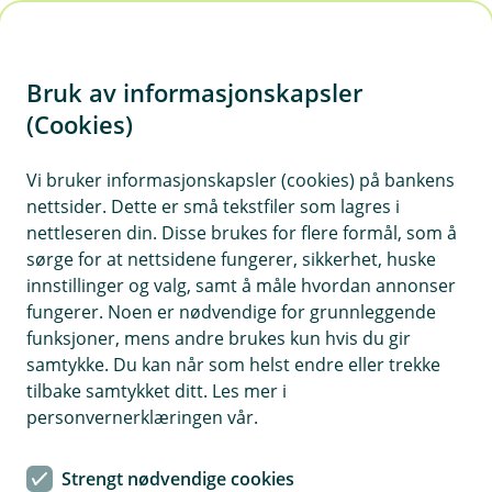
H
o
Bruk av informasjonskapsler
p
p
(Cookies)
i
Vi bruker informasjonskapsler (cookies) på bankens
nettsider. Dette er små tekstfiler som lagres i
n
nettleseren din. Disse brukes for flere formål, som å
n
sørge for at nettsidene fungerer, sikkerhet, huske
h
innstillinger og valg, samt å måle hvordan annonser
o
fungerer. Noen er nødvendige for grunnleggende
funksjoner, mens andre brukes kun hvis du gir
d
samtykke. Du kan når som helst endre eller trekke
e
tilbake samtykket ditt. Les mer i
t
personvernerklæringen vår.
Livsmestringskurs med Lyk-z &
Strengt nødvendige cookies