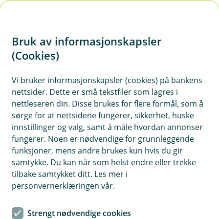
H
o
Bruk av informasjonskapsler
p
p
(Cookies)
i
Vi bruker informasjonskapsler (cookies) på bankens
nettsider. Dette er små tekstfiler som lagres i
n
nettleseren din. Disse brukes for flere formål, som å
n
sørge for at nettsidene fungerer, sikkerhet, huske
h
innstillinger og valg, samt å måle hvordan annonser
o
fungerer. Noen er nødvendige for grunnleggende
funksjoner, mens andre brukes kun hvis du gir
d
samtykke. Du kan når som helst endre eller trekke
e
tilbake samtykket ditt. Les mer i
t
personvernerklæringen vår.
Få økonomien i balanse med noen enkle grep i mobil- og
nettbanken – og nyt roen det gir.
Strengt nødvendige cookies