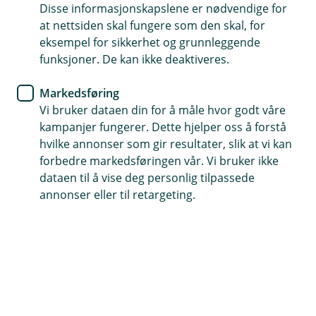
Disse informasjonskapslene er nødvendige for
Konto
at nettsiden skal fungere som den skal, for
eksempel for sikkerhet og grunnleggende
Rydd i pengene – få bedre råd
funksjoner. De kan ikke deaktiveres.
med smarte kontoer
Markedsføring
Vi bruker dataen din for å måle hvor godt våre
Våren er perfekt for å rydde – både i klesskapet
kampanjer fungerer. Dette hjelper oss å forstå
og i økonomien. Med noen enkle grep i
hvilke annonser som gir resultater, slik at vi kan
mobilbanken kan du få bedre oversikt, mindre
forbedre markedsføringen vår. Vi bruker ikke
stress, og kanskje til og med litt ekstra å rutte
dataen til å vise deg personlig tilpassede
med.
annonser eller til retargeting.
Bedre økonomi starter med enkel struktur
Enten målet ditt er å få pengene til å vare til det
viktigste, eller du drømmer om å spare til noe større,
så begynner det med struktur. Det trenger ikke være
vanskelig.