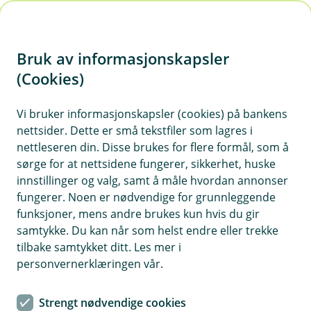
H
o
Bruk av informasjonskapsler
p
p
(Cookies)
i
Vi bruker informasjonskapsler (cookies) på bankens
nettsider. Dette er små tekstfiler som lagres i
n
nettleseren din. Disse brukes for flere formål, som å
n
sørge for at nettsidene fungerer, sikkerhet, huske
h
innstillinger og valg, samt å måle hvordan annonser
o
fungerer. Noen er nødvendige for grunnleggende
funksjoner, mens andre brukes kun hvis du gir
d
samtykke. Du kan når som helst endre eller trekke
e
tilbake samtykket ditt. Les mer i
t
personvernerklæringen vår.
Nye bruksområder for gamle
Strengt nødvendige cookies