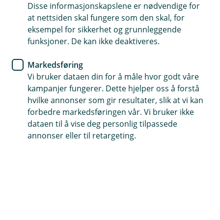
kort
Disse informasjonskapslene er nødvendige for
at nettsiden skal fungere som den skal, for
eksempel for sikkerhet og grunnleggende
Kan du resirkulere ditt gamle kort? Javisst kan du
funksjoner. De kan ikke deaktiveres.
det, men det er noen ting du bør tenke på før du
sender kortet til gjenvinning.
Markedsføring
Vi bruker dataen din for å måle hvor godt våre
Dette må du tenke på når du skal kvitte deg
kampanjer fungerer. Dette hjelper oss å forstå
med kortet ditt
hvilke annonser som gir resultater, slik at vi kan
Så fint du du tenker på miljøet! Det gjør nemlig vi også -
forbedre markedsføringen vår. Vi bruker ikke
visste du at ditt nye kort er laget av resirkulert plast?
dataen til å vise deg personlig tilpassede
Når det nå er på tide å kvitte deg med ditt gamle kort
annonser eller til retargeting.
så kan du enten kaste det i restavfall, eller du kan
sende det til gjenvinning. Sjekk med din lokale
avfallsstasjon om hvordan bankkort sorteres - noen
har ikke egen gjenvinning for plast og da må det
uansett gå som restavfall.
Når du skal kaste bankkortet ditt er det to ting du må